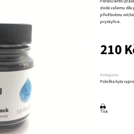
Perlescentní práš
dodá vašemu dílu 
přívětivému míchán
pryskyřice.
210 K
Kategorie:
Položka byla vypro
Tisk