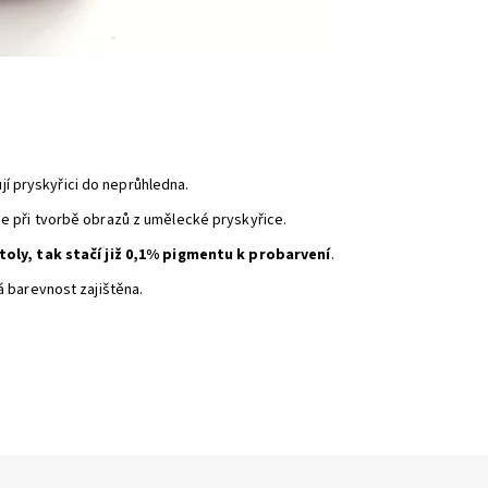
jí pryskyřici do neprůhledna.
e při tvorbě obrazů z umělecké pryskyřice.
oly, tak stačí již 0,1% pigmentu k probarvení
.
á barevnost zajištěna.