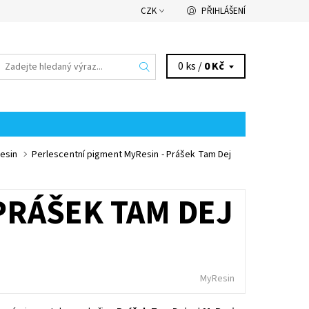
CZK
PŘIHLÁŠENÍ
0 ks /
0 Kč
esin
Perlescentní pigment MyResin - Prášek Tam Dej
PRÁŠEK TAM DEJ
MyResin