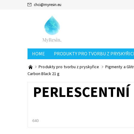
chci
@
myresin.eu
HOME
PRODUKTY PRO TVORBU Z PRYSKYŘIC
Produkty pro tvorbu z pryskyřice
Pigmenty a Glit
Carbon Black 21 g
PERLESCENTNÍ 
640