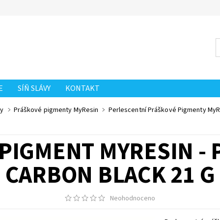
E
SÍŇ SLÁVY
KONTAKT
ry
Práškové pigmenty MyResin
Perlescentní Práškové Pigmenty MyR
PIGMENT MYRESIN - 
CARBON BLACK 21 G
Neohodnoceno