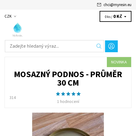
chci
@
myresin.eu
0 Kč
CZK
0 ks /
NOVINKA
MOSAZNÝ PODNOS - PRŮMĚR
30 CM
314
1 hodnocení