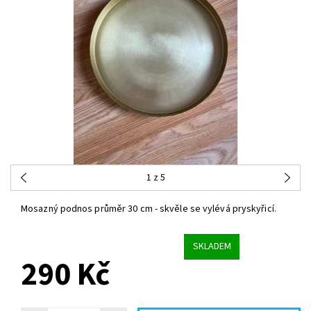
1
z 5
Mosazný podnos průměr 30 cm - skvěle se vylévá pryskyřicí.
SKLADEM
290 Kč